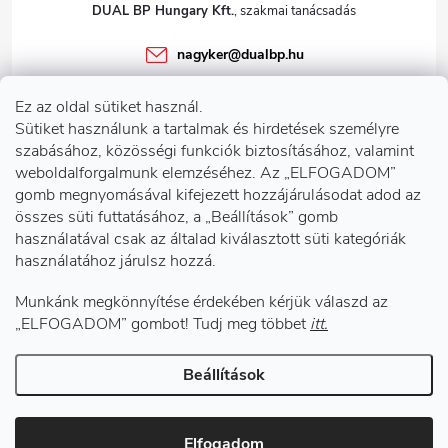
DUAL BP Hungary Kft.
nagyker
@
dualbp.hu
+36303922001
Ez az oldal sütiket használ.
dualbp.hu
Sütiket használunk a tartalmak és hirdetések személyre
szabásához, közösségi funkciók biztosításához, valamint
weboldalforgalmunk elemzéséhez. Az „ELFOGADOM”
gomb megnyomásával kifejezett hozzájárulásodat adod az
Információk önnek
összes süti futtatásához, a „Beállítások” gomb
használatával csak az általad kiválasztott süti kategóriák
használatához járulsz hozzá.
Telephelyeink
Munkánk megkönnyítése érdekében kérjük válaszd az
Facebook
„ELFOGADOM” gombot! Tudj meg többet
itt.
Beállítások
Copyright 2026
DUAL BP Hungary Kft.
. Minden jog fenntartva.
Süti
beállítások szerkesztése
Elfogadom