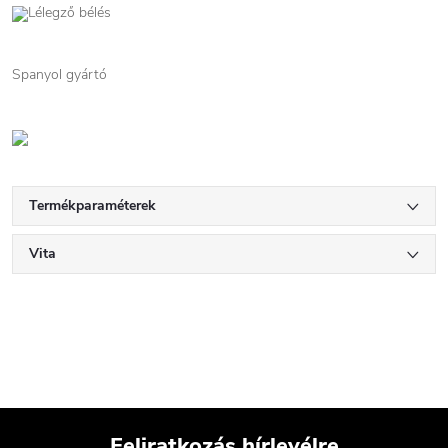
Lélegző bélés
Spanyol gyártó
Termékparaméterek
Vita
Feliratkozás hírlevélre