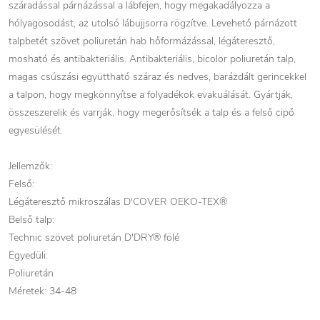
száradással párnázással a lábfejen, hogy megakadályozza a
hólyagosodást, az utolsó lábujjsorra rögzítve. Levehető párnázott
talpbetét szövet poliuretán hab hőformázással, légáteresztő,
mosható és antibakteriális. Antibakteriális, bicolor poliuretán talp,
magas csúszási együttható száraz és nedves, barázdált gerincekkel
a talpon, hogy megkönnyítse a folyadékok evakuálását. Gyártják,
összeszerelik és varrják, hogy megerősítsék a talp és a felső cipő
egyesülését.
Jellemzők:
Felső:
Légáteresztő mikroszálas D'COVER OEKO-TEX®
Belső talp:
Technic szövet poliuretán D'DRY® fölé
Egyedüli:
Poliuretán
Méretek: 34-48