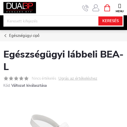
Ugrás
KOSÁR
a
fő
KERESÉS
tartalomhoz
Egészségügyi cipő
Egészségügyi lábbeli BEA-
L
Ugrás az értékeléshez
Nincs értékelés
Kód:
Változat kiválasztása