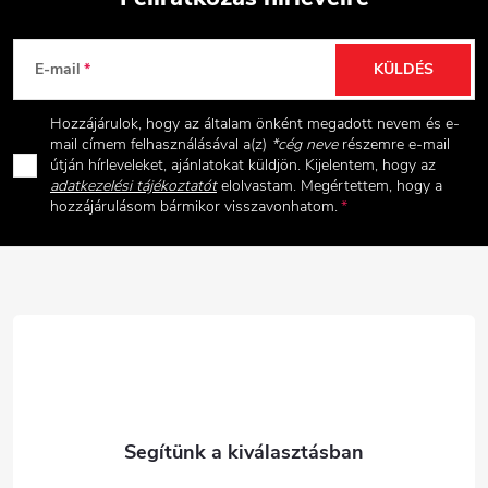
L
E-mail
KÜLDÉS
á
Hozzájárulok, hogy az általam önként megadott nevem és e-
b
mail címem felhasználásával a(z)
*cég neve
részemre e-mail
útján hírleveleket, ajánlatokat küldjön. Kijelentem, hogy az
adatkezelési tájékoztatót
elolvastam. Megértettem, hogy a
l
hozzájárulásom bármikor visszavonhatom.
é
c