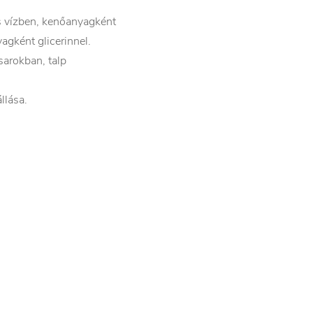
 vízben, kenőanyagként
gként glicerinnel.
 sarokban, talp
llása.