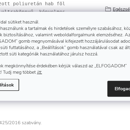
zott poliuretán hab fölött antibakteriális kez
Egészsé
 ultrakönnyű, kényelmes, rugalmas és csúszásm
.
ldal sütiket használ.
 használunk a tartalmak és hirdetések személyre szabásához, kö
k biztosításához, valamint weboldalforgalmunk elemzéséhez. A
ADOM” gomb megnyomásával kifejezett hozzájárulásodat adod
süti futtatásához, a „Beállítások” gomb használatával csak az ál
ztott süti kategóriák használatához járulsz hozzá.
k megkönnyítése érdekében kérjük válaszd az „ELFOGADOM”
! Tudj meg többet
itt.
lítások
Elfog
 425/2016 szabvány.