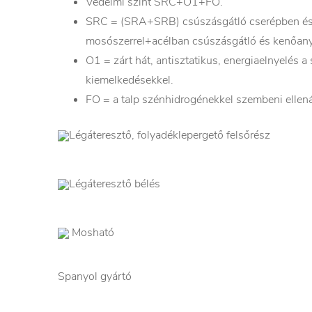
Védelmi szint SRC+O1+FO.
SRC = (SRA+SRB) csúszásgátló cserépben és
mosószerrel+acélban csúszásgátló és kenőanya
O1 = zárt hát, antisztatikus, energiaelnyelés a
kiemelkedésekkel.
FO = a talp szénhidrogénekkel szembeni ellená
Légáteresztő, folyadéklepergető felsőrész
Légáteresztő bélés
Mosható
Spanyol gyártó