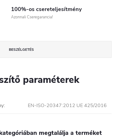
100%-os csereteljesítmény
Azonnali Cseregarancia!
BESZÉLGETÉS
szítő paraméterek
ny
:
EN-ISO-20347:2012 UE 425/2016
r a hólyagosodás megelőzésére.

kategóriában megtalálja a terméket