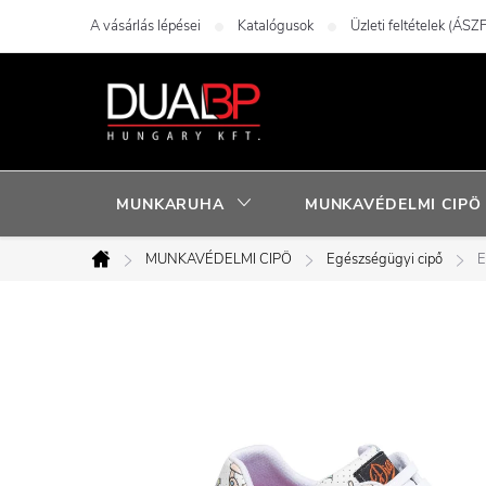
Ugrás
A vásárlás lépései
Katalógusok
Üzleti feltételek (ÁSZF
a
fő
tartalomhoz
MUNKARUHA
MUNKAVÉDELMI CIPÖ
MUNKAVÉDELMI CIPÖ
Egészségügyi cipő
E
Kezdőlap