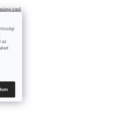
eléssel és aktív szénnel.

gügyi cipő
entes, lapos betét kialakítással, csőszegélye
zösségi
z
 az
talad
adom