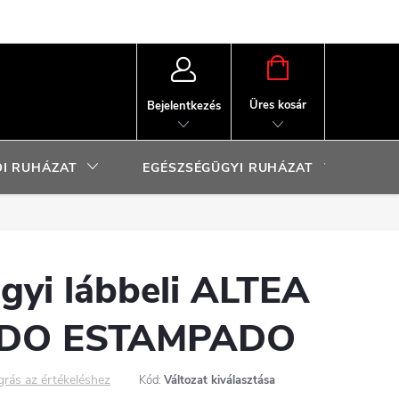
KOSÁR
Üres kosár
Bejelentkezés
I RUHÁZAT
EGÉSZSÉGÜGYI RUHÁZAT
SP
gyi lábbeli ALTEA
DO ESTAMPADO
grás az értékeléshez
Kód:
Változat kiválasztása