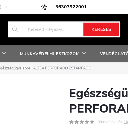
+36303922001
)
Adatkezelési tájékoztató
Facebook nyereményjáték szabályzat
KERESÉS
MUNKAVÉDELMI ESZKÖZÖK
VENDÉGLÁTÓ
gészségügyi lábbeli ALTEA PERFORADO ESTAMPADO
Egészségü
PERFORA
U
Nincs értékelés