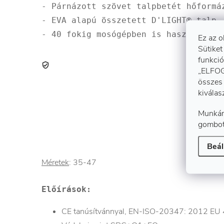
- Párnázott szövet talpbetét hőformá
- EVA alapú összetett D'LIGHT® talp,
- 40 fokig mosógépben is használható
Ez az o
Sütiket
funkció
„ELFOG
összes 
kiválas
Munkán
gombot
Beál
Méretek
:
35-47
Előírások
:
CE tanúsítvánnyal, EN-ISO-20347: 2012 EU