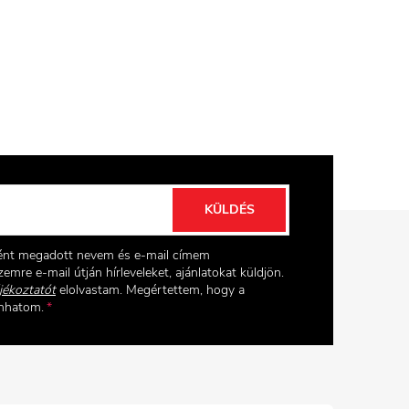
KÜLDÉS
ként megadott nevem és e-mail címem
emre e-mail útján hírleveleket, ajánlatokat küldjön.
jékoztatót
elolvastam. Megértettem, hogy a
onhatom.