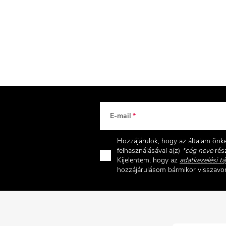
E-mail
Hozzájárulok, hogy az általam ön
felhasználásával a(z)
*cég neve
rész
Kijelentem, hogy az
adatkezelési tá
hozzájárulásom bármikor visszav