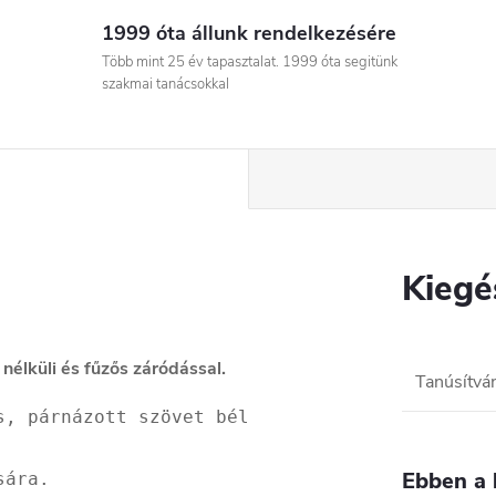
1999 óta állunk rendelkezésére
Több mint 25 év tapasztalat. 1999 óta segitünk
szakmai tanácsokkal
Kiegé
 nélküli és fűzős záródással.
Tanúsítvá
s, párnázott szövet bélés, párnázott bokagallé
Ebben a 
ára.
