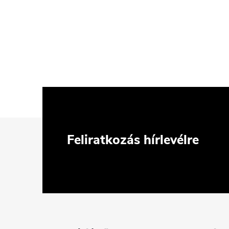
L
Feliratkozás hírlevélre
á
b
l