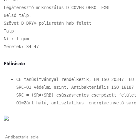
Légáteresztő mikroszálas D’COVER OEKO-TEX®

Belső talp:

Szövet D'DRY® poliuretán hab felett

Talp:

Nitril gumi

Méretek: 34-47
Előírások:
CE tanúsítvánnyal rendelkezik, EN-ISO-20347. EU 42
SRC+O1 védelmi szint. Antibakteriális ISO 16187

SRC = (SRA+SRB) csúszásmentes csempézett felülete
O1=Zárt hátú, antisztatikus, energiaelnyelő sarok
Antibacterial sole