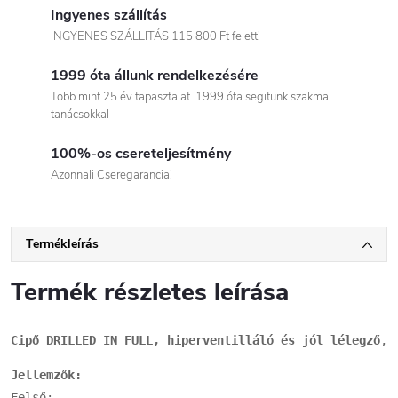
Ingyenes szállítás
INGYENES SZÁLLITÁS 115 800 Ft felett!
1999 óta állunk rendelkezésére
Több mint 25 év tapasztalat. 1999 óta segitünk szakmai
tanácsokkal
100%-os csereteljesítmény
Azonnali Cseregarancia!
Termékleírás
Termék részletes leírása
Cipő DRILLED IN FULL, hiperventilláló és jól lélegző
, 
Jellemzők:
Felső:
