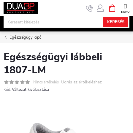
Ugrás
KOSÁR
a
fő
KERESÉS
tartalomhoz
Egészségügyi cipő
Egészségügyi lábbeli
1807-LM
Ugrás az értékeléshez
Nincs értékelés
Kód:
Változat kiválasztása