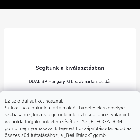
é
c
DUAL BP Hungary Kft.
+36303922001
Ez az oldal sütiket használ.
dualbp.hu
Sütiket használunk a tartalmak és hirdetések személyre
szabásához, közösségi funkciók biztosításához, valamint
weboldalforgalmunk elemzéséhez. Az „ELFOGADOM”
gomb megnyomásával kifejezett hozzájárulásodat adod az
Információk önnek
összes süti futtatásához, a „Beállítások” gomb