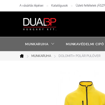
Ugrás
A vásárlás lépései
Katalógusok
Üzleti feltételek (ÁSZF
a
fő
tartalomhoz
MUNKARUHA
MUNKAVÉDELMI CIPÖ
MUNKARUHA
DOLOMITI+ POLÁR PULÓVER
Kezdőlap