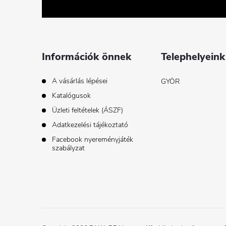
b
l
é
Információk önnek
Telephelyeink
c
A vásárlás lépései
GYÖR
Katalógusok
Üzleti feltételek (ÁSZF)
Adatkezelési tájékoztató
Facebook nyereményjáték
szabályzat