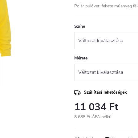
Polár pulóver, fekete műanyag félc
Színe
Mérete
Szállítási lehetőségek
11 034 Ft
8 688 Ft ÁFA nélkül
Egységár: