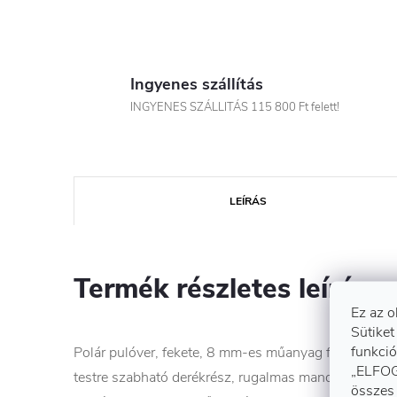
Ingyenes szállítás
INGYENES SZÁLLITÁS 115 800 Ft felett!
LEÍRÁS
Termék részletes leírása
Ez az o
Sütiket
funkció
Polár pulóver, fekete, 8 mm-es műanyag félcipzárral, r
„ELFOG
testre szabható derékrész, rugalmas mandzsettával, k
összes 