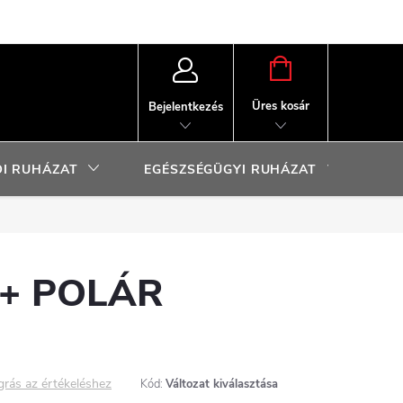
KOSÁR
Üres kosár
Bejelentkezés
I RUHÁZAT
EGÉSZSÉGÜGYI RUHÁZAT
SP
+ POLÁR
grás az értékeléshez
Kód:
Változat kiválasztása