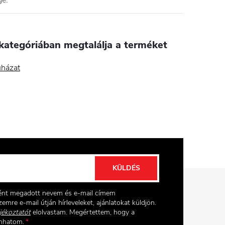
ge
:
kategóriában megtalálja a terméket
házat
KÜLDÉS
ként megadott nevem és e-mail címem
emre e-mail útján hírleveleket, ajánlatokat küldjön.
jékoztatót
elolvastam. Megértettem, hogy a
onhatom.