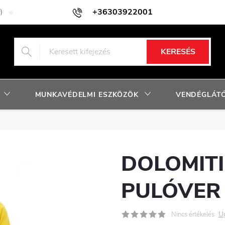
+36303922001
)
Adatkezelési tájékoztató
Facebook nyereményjáték szabályzat
KERESÉS
MUNKAVÉDELMI ESZKÖZÖK
VENDÉGLÁTÓ
DOLOMITI
PULÓVER
U
Nincs értékelés