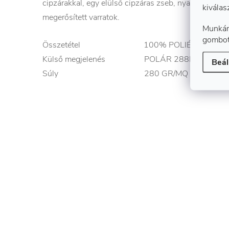
cipzárakkal, egy elülső cipzáras zseb, nyakrésznél k
kiválas
megerősített varratok.
Munkán
gombot
Összetétel 100% POLIÉSZTER
Külső megjelenés POLÁR 288F
Beál
Súly 280 GR/MQ