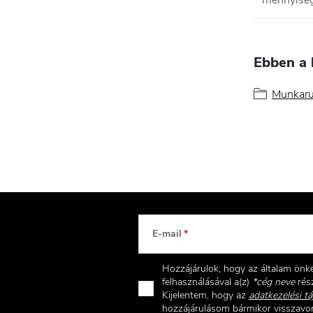
mennyisé
Ebben a 
Munkaru
E-mail
Hozzájárulok, hogy az általam ön
felhasználásával a(z)
*cég neve
rész
Kijelentem, hogy az
adatkezelési tá
hozzájárulásom bármikor visszav