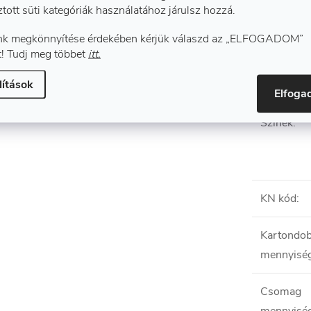
ontrasztos színű anyagerősítés,
ztott süti kategóriák használatához járulsz hozzá.
Anyagössz
k megkönnyítése érdekében kérjük válaszd az „ELFOGADOM”
Méretek
:
! Tudj meg többet
itt.
lítások
Elfog
Színek
:
KN kód
:
Kartondo
mennyisé
Csomag