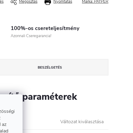
és
Megosztás
Nyomtatás
Márka:
PAYPER
100%-os csereteljesítmény
Azonnali Cseregarancia!
BESZÉLGETÉS
szítő paraméterek
zösségi
z
lkód
:
Változat kiválasztása
 az
talad