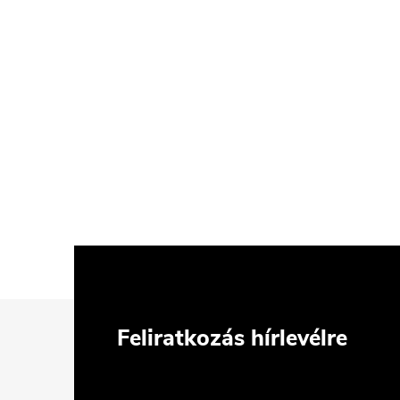
L
Feliratkozás hírlevélre
á