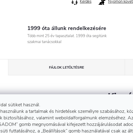
Kérdés
Nyomon követ
1999 óta állunk rendelkezésére
Több mint 25 év tapasztalat. 1999 óta segitünk
szakmai tanácsokkal
FÁJLOK LETÖLTÉSRE
Kiegé
ldal sütiket használ.
 használunk a tartalmak és hirdetések személyre szabásához, kö
k biztosításához, valamint weboldalforgalmunk elemzéséhez. A
aglán ujjakkal, állítózsinórral
EAN vona
ADOM” gomb megnyomásával kifejezett hozzájárulásodat adod
ét zsebbel és bújtatott
süti futtatásához, a „Beállítások” gomb használatával csak az ál