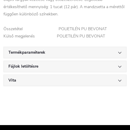
értékesíthető mennyiség: 1 tucat (12 pár). A mandzsetta a mérettől
függően különböző színekben.
Összetétel POLIETILÉN PU BEVONAT
Külső megjelenés POLIETILÉN PU BEVONAT
Termékparaméterek
Fájlok letöltésre
Vita