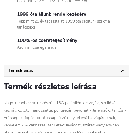
INGYENES SZÁLLITÁS 115 800 Ft felett!
1999 óta állunk rendelkezésére
Több mint 25 év tapasztalat. 1999 óta segitünk szakmai
tanácsokkal
100%-os csereteljesítmény
Azonnali Cseregarancia!
Termékleírás
Termék részletes leírása
Nagy igénybevételre készült 13G polietilén kesztyűk, szellőző
kézhát, kötött mandzsetta, poliuretán bevonat - Jellemzők: tartós -
Erősségek: fogás, pontosság, érzékeny, ellenáll a vágásoknak,
kényelem - Alkalmazási területek: levágott, száraz vagy enyhén
olajos tárgyak kezelése vagy összeszerelése. Legkisebb