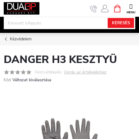
Ugrás
KOSÁR
a
fő
KERESÉS
tartalomhoz
Kézvédelem
DANGER H3 KESZTYÜ
Ugrás az értékeléshez
Nincs értékelés
Kód:
Változat kiválasztása