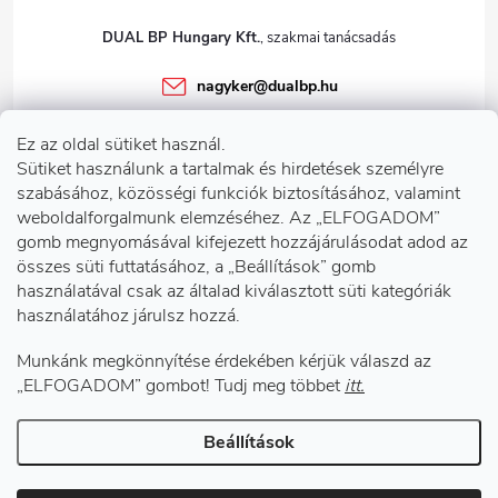
DUAL BP Hungary Kft.
nagyker
@
dualbp.hu
+36303922001
Ez az oldal sütiket használ.
dualbp.hu
Sütiket használunk a tartalmak és hirdetések személyre
szabásához, közösségi funkciók biztosításához, valamint
weboldalforgalmunk elemzéséhez. Az „ELFOGADOM”
gomb megnyomásával kifejezett hozzájárulásodat adod az
Információk önnek
összes süti futtatásához, a „Beállítások” gomb
használatával csak az általad kiválasztott süti kategóriák
használatához járulsz hozzá.
Telephelyeink
Munkánk megkönnyítése érdekében kérjük válaszd az
Facebook
„ELFOGADOM” gombot! Tudj meg többet
itt.
Beállítások
Copyright 2026
DUAL BP Hungary Kft.
. Minden jog fenntartva.
Süti
beállítások szerkesztése