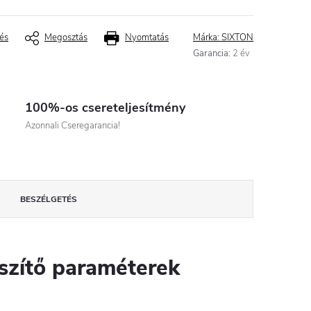
és
Megosztás
Nyomtatás
Márka:
SIXTON
Garancia
:
2 év
100%-os csereteljesítmény
Azonnali Cseregarancia!
BESZÉLGETÉS
szítő paraméterek