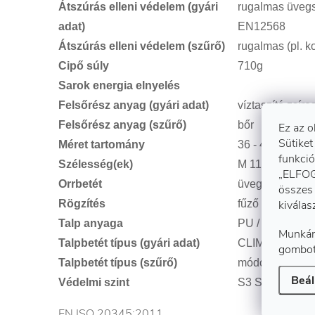
Átszúrás elleni védelem (gyári
rugalmas üveg
adat)
EN12568
Átszúrás elleni védelem (szűrő)
rugalmas (pl. k
Cipő súly
710g
Sarok energia elnyelés
Felsőrész anyag (gyári adat)
víztaszító zsír
Felsőrész anyag (szűrő)
bőr
Ez az o
Sütiket
Méret tartomány
36 - 48
funkció
Szélesség(ek)
M 11
„ELFOG
Orrbetét
üvegszálas ko
összes 
kiválas
Rögzítés
fűző
Talp anyaga
PU / PU
Munkán
Talpbetét típus (gyári adat)
CLIMACTION F
gombot
Talpbetét típus (szűrő)
módosítható - f
Beál
Védelmi szint
S3 SRC
EN ISO 20345:2011