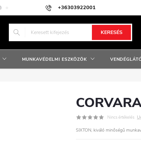
+36303922001
)
Adatkezelési tájékoztató
Facebook nyereményjáték szabályzat
KERESÉS
MUNKAVÉDELMI ESZKÖZÖK
VENDÉGLÁTÓ
CORVARA 
U
Nincs értékelés
SIXTON, kiváló minőségű munkav