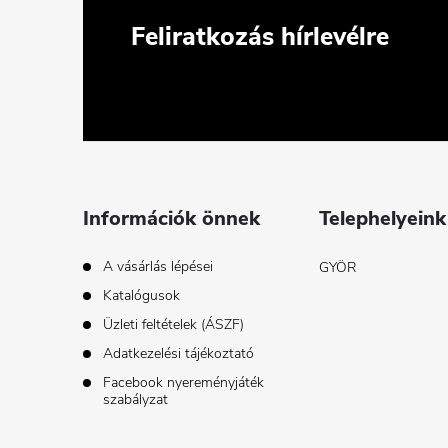
L
Feliratkozás hírlevélre
á
b
l
é
Információk önnek
Telephelyeink
c
A vásárlás lépései
GYÖR
Katalógusok
Üzleti feltételek (ÁSZF)
Adatkezelési tájékoztató
Facebook nyereményjáték
szabályzat