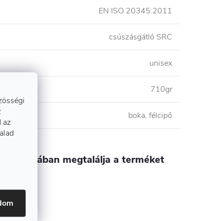
EN ISO 20345:2011
csúszásgátló SRC
unisex
710gr
zösségi
z
boka, félcipő
 az
talad
kategóriában megtalálja a terméket
delmi cipõ
adom