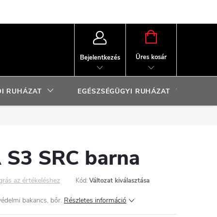
KOSÁR
Üres kosár
Bejelentkezés
I RUHÁZAT
EGÉSZSÉGÜGYI RUHÁZAT
SP
S3 SRC barna
grás az értékeléshez
Kód:
Változat kiválasztása
édelmi bakancs, bőr.
Részletes információ