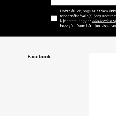
Hozzájárulok, hogy az általam ön
felhasználásával a(z)
*cég neve
rész
Kijelentem, hogy az
adatkezelési tá
hozzájárulásom bármikor visszav
Facebook