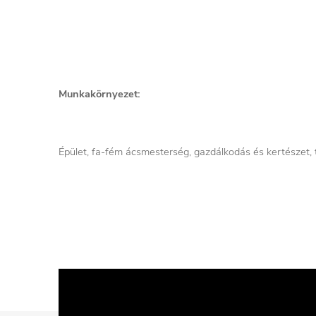
Munkakörnyezet:
Épület, fa-fém ácsmesterség, gazdálkodás és kertészet, 