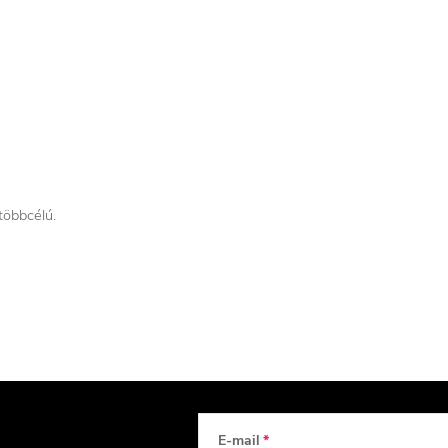
többcélú.
E-mail