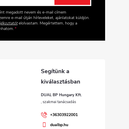
ként megadott nevem és e-mail címem
emre e-mail útján hírleveleket, ajánlatokat küldjön.
jékoztatót
elolvastam. Megértettem, hogy a
onhatom.
DUAL BP Hungary Kft.
+36303922001
dualbp.hu