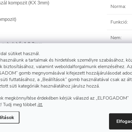
szál kompozit (KX 3mm)
Norma
:
ompozit)
Funkció
:
Nem
:
os nubuk bőr 1,8-2mm
ldal sütiket használ.
Súlya
:
 használunk a tartalmak és hirdetések személyre szabásához, kö
k biztosításához, valamint weboldalforgalmunk elemzéséhez. A
Típus
:
ADOM” gomb megnyomásával kifejezett hozzájárulásodat adod
mpozit >200J
süti futtatásához, a „Beállítások” gomb használatával csak az ál
ztott süti kategóriák használatához járulsz hozzá.
Ebben a 
k megkönnyítése érdekében kérjük válaszd az „ELFOGADOM”
IT
! Tudj meg többet
itt.
Munkavé
ormázott összetett (prémium)
lítások
Elfog