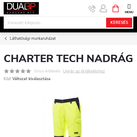
Ugrás
KOSÁR
a
fő
KERESÉS
tartalomhoz
Láthatósági munkaruházat
CHARTER TECH NADRÁG
Ugrás az értékeléshez
Nincs értékelés
Kód:
Változat kiválasztása