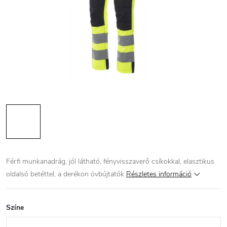
Férfi munkanadrág, jól látható, fényvisszaverő csíkokkal, elasztikus
oldalsó betéttel, a derékon övbújtatók
Részletes információ
Színe