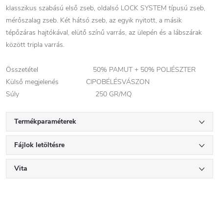
klasszikus szabású első zseb, oldalsó LOCK SYSTEM típusú zseb,
mérőszalag zseb. Két hátsó zseb, az egyik nyitott, a másik
tépőzáras hajtókával, elütő színű varrás, az ülepén és a lábszárak
között tripla varrás.
Összetétel 50% PAMUT + 50% POLIÉSZTER
Külső megjelenés CIPOBÉLÉSVÁSZON
Súly 250 GR/MQ
Termékparaméterek
Fájlok letöltésre
Vita