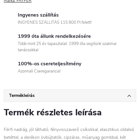
Márka:
PAYPER
Ingyenes szállítás
INGYENES SZÁLLITÁS 115 800 Ft felett!
1999 óta állunk rendelkezésére
Több mint 25 év tapasztalat. 1999 óta segitünk szakmai
tanácsokkal
100%-os csereteljesítmény
Azonnali Cseregarancia!
Termékleírás
Termék részletes leírása
Férfi nadrág, jól látható, fényvisszaverő csíkokkal, elasztikus oldalsó
betéttel, a derékon övbújtatók, cipzáras, műanyag gombbal, két