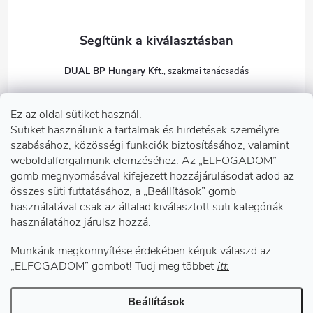
DUAL BP Hungary Kft.
+36303922001
Ez az oldal sütiket használ.
dualbp.hu
Sütiket használunk a tartalmak és hirdetések személyre
szabásához, közösségi funkciók biztosításához, valamint
weboldalforgalmunk elemzéséhez. Az „ELFOGADOM”
gomb megnyomásával kifejezett hozzájárulásodat adod az
Információk önnek
összes süti futtatásához, a „Beállítások” gomb
használatával csak az általad kiválasztott süti kategóriák
használatához járulsz hozzá.
Telephelyeink
Munkánk megkönnyítése érdekében kérjük válaszd az
Facebook
„ELFOGADOM” gombot! Tudj meg többet
itt.
Beállítások