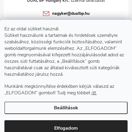
DUAL BP Hungary Kft.
nagyker
@
dualbp.hu
+36303922001
Ez az oldal sütiket használ.
dualbp.hu
Sütiket használunk a tartalmak és hirdetések személyre
szabásához, közösségi funkciók biztosításához, valamint
weboldalforgalmunk elemzéséhez. Az „ELFOGADOM”
gomb megnyomásával kifejezett hozzájárulásodat adod az
Információk önnek
összes süti futtatásához, a „Beállítások” gomb
használatával csak az általad kiválasztott süti kategóriák
használatához járulsz hozzá.
Telephelyeink
Munkánk megkönnyítése érdekében kérjük válaszd az
Facebook
„ELFOGADOM” gombot! Tudj meg többet
itt.
Beállítások
Copyright 2026
DUAL BP Hungary Kft.
. Minden jog fenntartva.
Süti
beállítások szerkesztése
Elfogadom