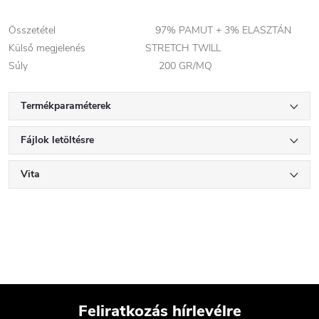
Összetétel 97% PAMUT + 3% ELASZTÁN
Külső megjelenés STRETCH TWILL
Súly 200 GR/MQ
Termékparaméterek
Fájlok letöltésre
Vita
Feliratkozás hírlevélre