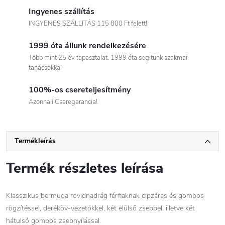
Ingyenes szállítás
INGYENES SZÁLLITÁS 115 800 Ft felett!
1999 óta állunk rendelkezésére
Több mint 25 év tapasztalat. 1999 óta segitünk szakmai
tanácsokkal
100%-os csereteljesítmény
Azonnali Cseregarancia!
Termékleírás
Termék részletes leírása
Klasszikus bermuda rövidnadrág férfiaknak cipzáras és gombos
rögzítéssel, deréköv-vezetőkkel, két elülső zsebbel, illetve két
hátulsó gombos zsebnyílással.