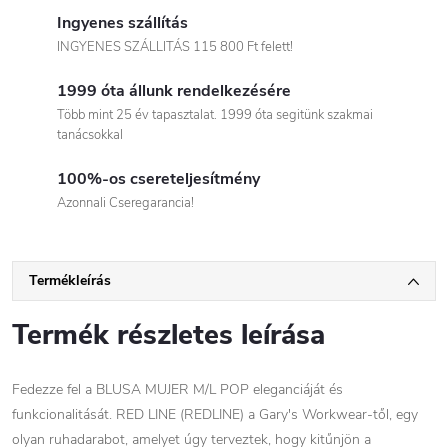
Ingyenes szállítás
INGYENES SZÁLLITÁS 115 800 Ft felett!
1999 óta állunk rendelkezésére
Több mint 25 év tapasztalat. 1999 óta segitünk szakmai
tanácsokkal
100%-os csereteljesítmény
Azonnali Cseregarancia!
Termékleírás
Termék részletes leírása
Fedezze fel a BLUSA MUJER M/L POP eleganciáját és
funkcionalitását. RED LINE (REDLINE) a Gary's Workwear-től, egy
olyan ruhadarabot, amelyet úgy terveztek, hogy kitűnjön a