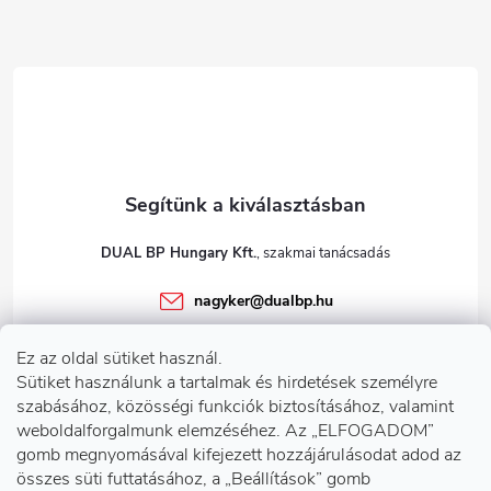
é
c
DUAL BP Hungary Kft.
nagyker
@
dualbp.hu
+36303922001
Ez az oldal sütiket használ.
dualbp.hu
Sütiket használunk a tartalmak és hirdetések személyre
szabásához, közösségi funkciók biztosításához, valamint
weboldalforgalmunk elemzéséhez. Az „ELFOGADOM”
gomb megnyomásával kifejezett hozzájárulásodat adod az
Információk önnek
összes süti futtatásához, a „Beállítások” gomb