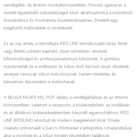
vendéglátó- és éttermi munkakörnyezetben. Hosszú ujjaival ez a
modell egyedülálló sokoldalúságot kínál, alkalmazkodva a különböző
évszakokhoz és munkahelyi követelményekhez. Emellett egy
kiegészítő mellzsebbel is rendelkezik.
Ez az ing, amely a tekintélyes RED LINE termékcsalád része, fehér
vagy fekete színben kapható, olyan színekben, amelyek
kifinomultságot és professzionalizmust tükröznek. A gombos
mandzsetták és a mellkason és háton lévő dartsok olyan részletek,
amelyek nemcsak stílust kölcsönöznek, hanem tökéletes és
kényelmes illeszkedést is biztosítanak.
A BLUSA MUJER M/L POP. ideális a vendéglátásban és az éttermi
környezetben, valamint a recepción, a közlekedésben, az irodákban
és az általános kiskereskedelemben használt egyenruhákhoz. RED
LINE (REDLINE) letisztult és modern megjelenést kínál. Emelje
csapata színvonalát a Gary's Workwear e jellegzetes ruhadarabjával,
ahol a minőség és a stílus minden részletében találkozik.