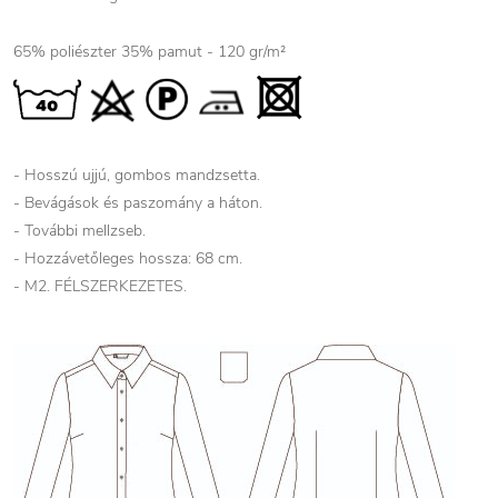
65% poliészter 35% pamut - 120 gr/m²
- Hosszú ujjú, gombos mandzsetta.
- Bevágások és paszomány a háton.
- További mellzseb.
- Hozzávetőleges hossza: 68 cm.
- M2. FÉLSZERKEZETES.