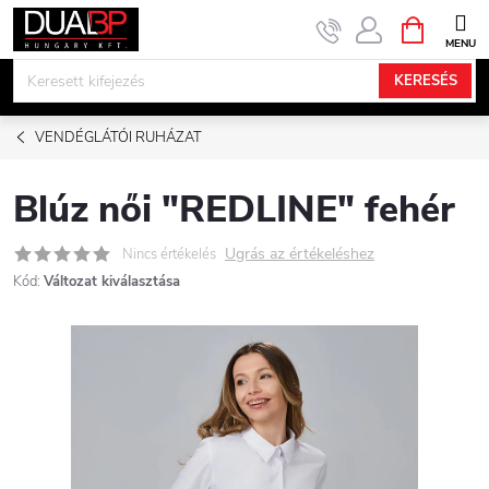
Ugrás
KOSÁR
a
fő
KERESÉS
tartalomhoz
VENDÉGLÁTÓI RUHÁZAT
Blúz női "REDLINE" fehér
Ugrás az értékeléshez
Nincs értékelés
Kód:
Változat kiválasztása