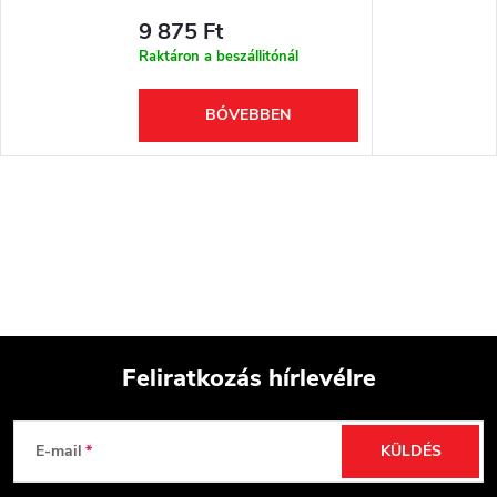
9 875 Ft
Raktáron a beszállitónál
BŐVEBBEN
Feliratkozás hírlevélre
L
E-mail
KÜLDÉS
á