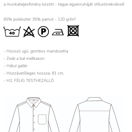
a munkateljesítmény között - tegye egyenruháját stílustörekvéssé!
65% poliészter 35% pamut - 120 gr/m²
- Hosszú ujjú, gombos mandzsetta.
- Zseb a bal mellkason.
- Hátul gallér.
- Hozzávetőleges hossza: 81 cm.
- H2: FÉLIG TESTHEZÁLLÓ.