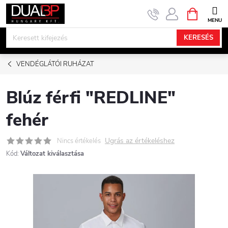
Ugrás
KOSÁR
a
fő
KERESÉS
tartalomhoz
VENDÉGLÁTÓI RUHÁZAT
Blúz férfi "REDLINE"
fehér
Ugrás az értékeléshez
Nincs értékelés
Kód:
Változat kiválasztása