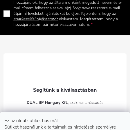
Hozzájárulok, hogy az általam önként megadott nevem és e-
b
mail címem felhasználásával a(z)
*cég neve
részemre e-mail
útján hírleveleket, ajánlatokat küldjön. Kijelentem, hogy az
adatkezelési tájékoztatót
elolvastam. Megértettem, hogy a
l
hozzájárulásom bármikor visszavonhatom.
é
c
DUAL BP Hungary Kft.
+36303922001
Ez az oldal sütiket használ.
dualbp.hu
Sütiket használunk a tartalmak és hirdetések személyre