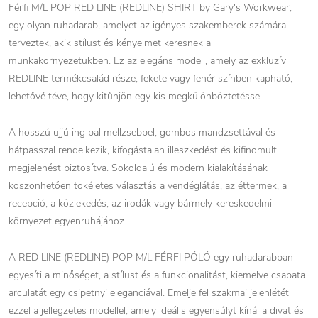
Férfi M/L POP RED LINE (REDLINE) SHIRT by Gary's Workwear,
egy olyan ruhadarab, amelyet az igényes szakemberek számára
terveztek, akik stílust és kényelmet keresnek a
munkakörnyezetükben. Ez az elegáns modell, amely az exkluzív
REDLINE termékcsalád része, fekete vagy fehér színben kapható,
lehetővé téve, hogy kitűnjön egy kis megkülönböztetéssel.
A hosszú ujjú ing bal mellzsebbel, gombos mandzsettával és
hátpasszal rendelkezik, kifogástalan illeszkedést és kifinomult
megjelenést biztosítva. Sokoldalú és modern kialakításának
köszönhetően tökéletes választás a vendéglátás, az éttermek, a
recepció, a közlekedés, az irodák vagy bármely kereskedelmi
környezet egyenruhájához.
A RED LINE (REDLINE) POP M/L FÉRFI PÓLÓ egy ruhadarabban
egyesíti a minőséget, a stílust és a funkcionalitást, kiemelve csapata
arculatát egy csipetnyi eleganciával. Emelje fel szakmai jelenlétét
ezzel a jellegzetes modellel, amely ideális egyensúlyt kínál a divat és