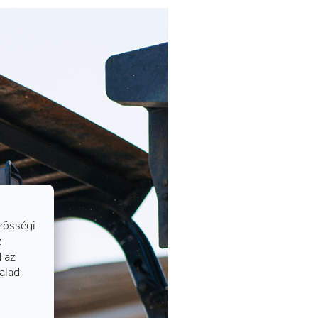
zösségi
z
 az
talad