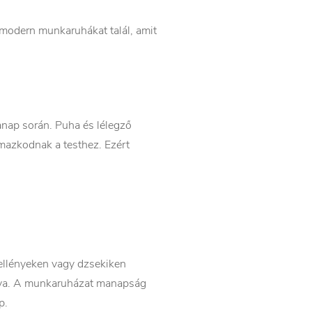
modern munkaruhákat talál, amit
nap során. Puha és lélegző
mazkodnak a testhez. Ezért
ellényeken vagy dzsekiken
rálva. A munkaruházat manapság
p.