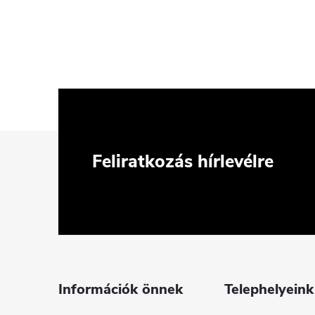
L
Feliratkozás hírlevélre
á
b
l
é
Információk önnek
Telephelyeink