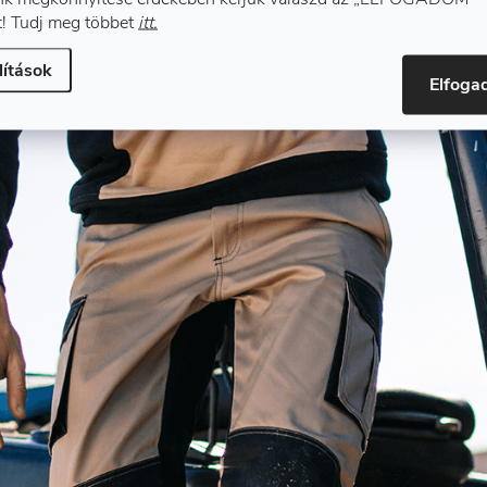
! Tudj meg többet
itt.
lítások
Elfog