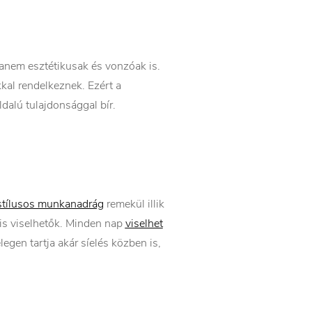
anem esztétikusak és vonzóak is.
kal rendelkeznek. Ezért a
dalú tulajdonsággal bír.
stílusos munkanadrág
remekül illik
is viselhetők. Minden nap
viselhet
egen tartja akár síelés közben is,