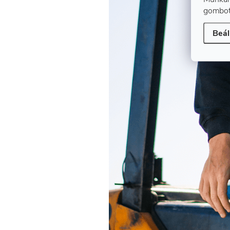
gombot
Beál