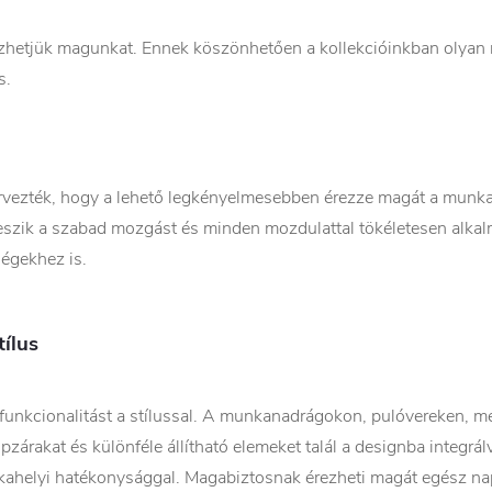
zhetjük magunkat. Ennek köszönhetően a kollekcióinkban olyan 
s.
rvezték, hogy a lehető legkényelmesebben érezze magát a munka
eszik a szabad mozgást és minden mozdulattal tökéletesen alkal
égekhez is.
ílus
unkcionalitást a stílussal. A munkanadrágokon, pulóvereken, m
ipzárakat és különféle állítható elemeket talál a designba integ
nkahelyi hatékonysággal. Magabiztosnak érezheti magát egész na