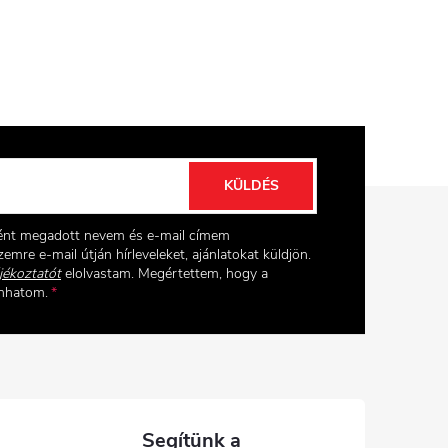
KÜLDÉS
ként megadott nevem és e-mail címem
emre e-mail útján hírleveleket, ajánlatokat küldjön.
jékoztatót
elolvastam. Megértettem, hogy a
onhatom.