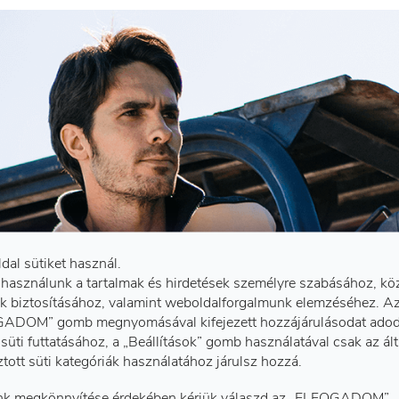
ldal sütiket használ.
 használunk a tartalmak és hirdetések személyre szabásához, kö
k biztosításához, valamint weboldalforgalmunk elemzéséhez. A
ADOM” gomb megnyomásával kifejezett hozzájárulásodat adod
süti futtatásához, a „Beállítások” gomb használatával csak az ál
ztott süti kategóriák használatához járulsz hozzá.
k megkönnyítése érdekében kérjük válaszd az „ELFOGADOM”