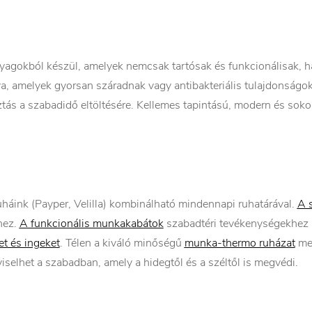
gokból készül, amelyek nemcsak tartósak és funkcionálisak, h
, amelyek gyorsan száradnak vagy antibakteriális tulajdonságok
ás a szabadidő eltöltésére. Kellemes tapintású, modern és sokol
ink (Payper, Velilla) kombinálható mindennapi ruhatárával.
A 
hez.
A funkcionális munkakabátok
szabadtéri tevékenységekhez 
t és ingeket
. Télen a kiváló minőségű
munka-thermo ruházat
mel
iselhet a szabadban, amely a hidegtől és a széltől is megvédi.