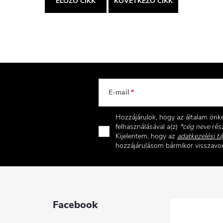
ELŐZŐ CIKK
KÖVETKEZŐ CIKK
E-mail
Hozzájárulok, hogy az általam ön
felhasználásával a(z)
*cég neve
rész
Kijelentem, hogy az
adatkezelési tá
hozzájárulásom bármikor visszav
Facebook