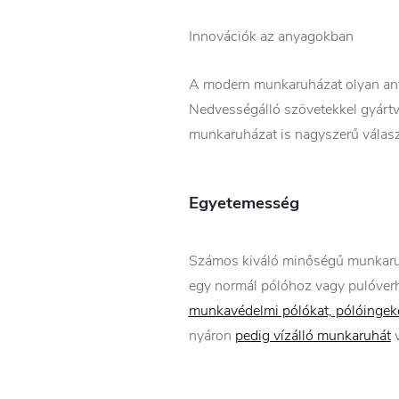
Innovációk az anyagokban
A modern munkaruházat olyan anya
Nedvességálló szövetekkel gyártva
munkaruházat is nagyszerű választ
Egyetemesség
Számos kiváló minőségű munkaruhá
egy normál pólóhoz vagy pulóver
munkavédelmi pólókat, pólóingeke
nyáron
pedig vízálló munkaruhát
v