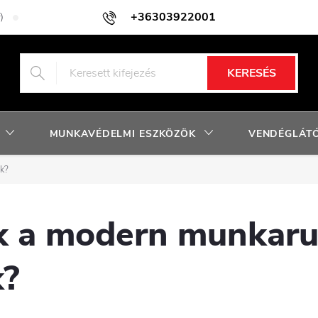
+36303922001
)
Adatkezelési tájékoztató
Facebook nyereményjáték szabályzat
KERESÉS
MUNKAVÉDELMI ESZKÖZÖK
VENDÉGLÁTÓ
ak?
ik a modern munkar
k?