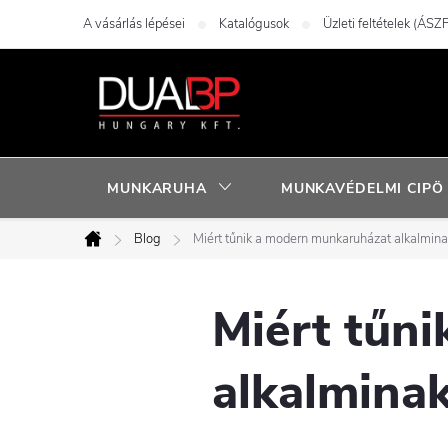
Ugrás
A vásárlás lépései
Katalógusok
Üzleti feltételek (ÁSZF
a
fő
tartalomhoz
MUNKARUHA
MUNKAVÉDELMI CIPÖ
Blog
Miért tűnik a modern munkaruházat alkalmin
Kezdőlap
Miért tűn
alkalmina