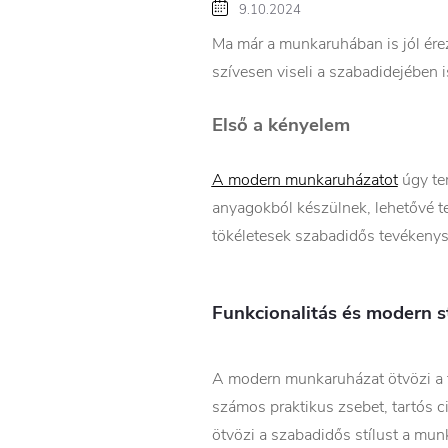
9.10.2024
Ma már a munkaruhában is jól ére
szívesen viseli a szabadidejében i
Első a kényelem
A modern munkaruházatot
úgy te
anyagokból készülnek, lehetővé t
tökéletesek szabadidős tevékenys
Funkcionalitás és modern st
A modern munkaruházat ötvözi a f
számos praktikus zsebet, tartós c
ötvözi a szabadidős stílust a mu