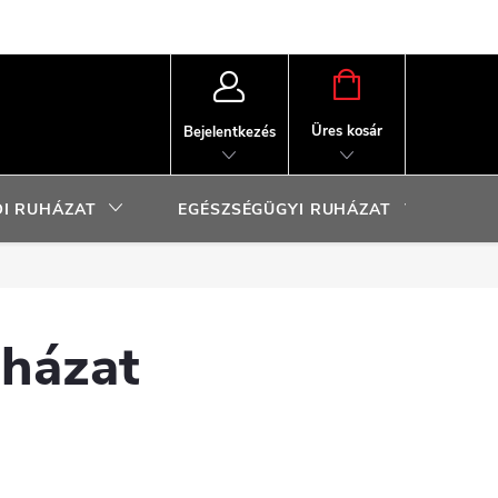
KOSÁR
Üres kosár
Bejelentkezés
I RUHÁZAT
EGÉSZSÉGÜGYI RUHÁZAT
SP
uházat