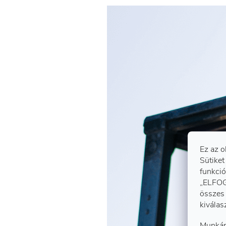
Ez az o
Sütiket
funkció
„ELFOG
összes 
kiválas
Munkán