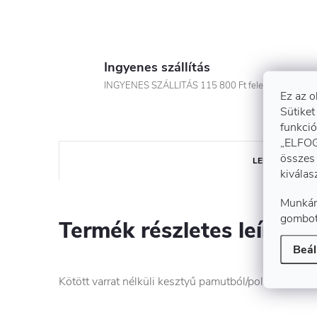
Ingyenes szállítás
INGYENES SZÁLLITÁS 115 800 Ft felett!
Ez az o
Sütiket
funkció
„ELFOG
összes 
LEÍRÁS
kiválas
Munkán
gombot
Termék részletes leírása
Beál
Kötött varrat nélküli kesztyű pamutból/poliészterből