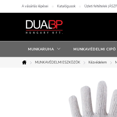
Ugrás
A vásárlás lépései
Katalógusok
Üzleti feltételek (ÁSZF
a
fő
tartalomhoz
MUNKARUHA
MUNKAVÉDELMI CIPÖ
MUNKAVÉDELMI ESZKÖZÖK
Kézvédelem
M
Kezdőlap