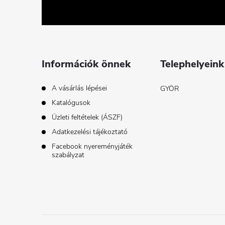
b
l
é
Információk önnek
Telephelyeink
c
A vásárlás lépései
GYÖR
Katalógusok
Üzleti feltételek (ÁSZF)
Adatkezelési tájékoztató
Facebook nyereményjáték
szabályzat