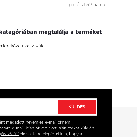
poliészter / pamut
kategóriában megtalálja a terméket
 kockázati kesztyűk
KÜLDÉS
ként megadott nevem és e-mail címem
emre e-mail útján hírleveleket, ajánlatokat küldjön.
jékoztatót
elolvastam. Megértettem, hogy a