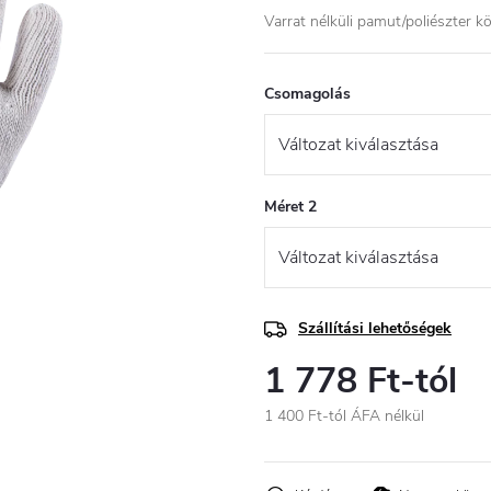
Varrat nélküli pamut/poliészter 
Csomagolás
Méret 2
Szállítási lehetőségek
1 778 Ft
-tól
1 400 Ft
-tól ÁFA nélkül
Egységár: