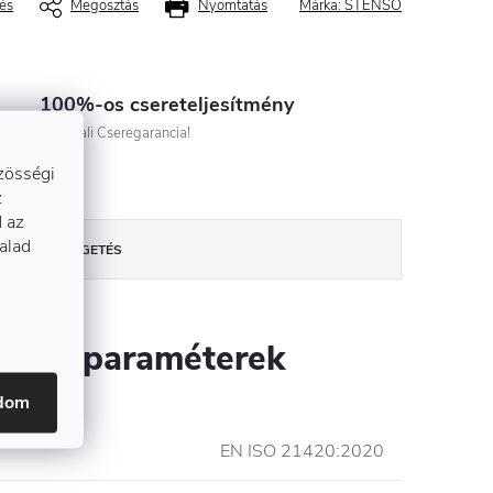
és
Megosztás
Nyomtatás
Márka:
STENSO
100%-os csereteljesítmény
Azonnali Cseregarancia!
zösségi
z
 az
talad
BESZÉLGETÉS
szítő paraméterek
adom
EN ISO 21420:2020