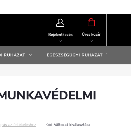
KOSÁR
Üres kosár
Bejelentkezés
I RUHÁZAT
EGÉSZSÉGÜGYI RUHÁZAT
SP
 MUNKAVÉDELMI
grás az értékeléshez
Kód:
Változat kiválasztása