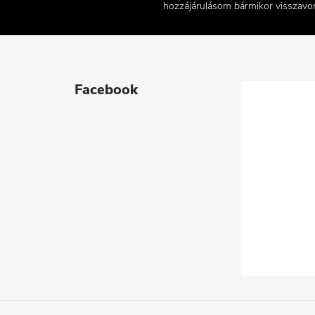
hozzájárulásom bármikor visszav
Facebook