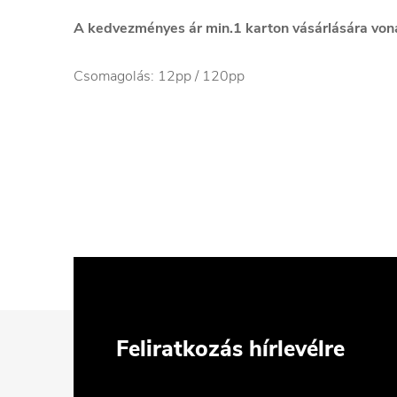
A kedvezményes ár min.1 karton vásárlására von
Csomagolás: 12pp / 120pp
L
Feliratkozás hírlevélre
á