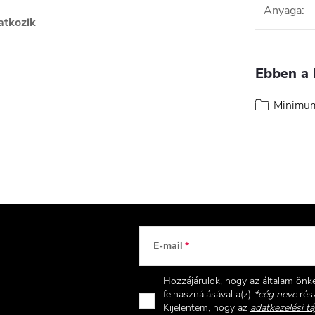
Anyaga
:
atkozik
Ebben a 
Minimum
E-mail
Hozzájárulok, hogy az általam ön
felhasználásával a(z)
*cég neve
rész
Kijelentem, hogy az
adatkezelési tá