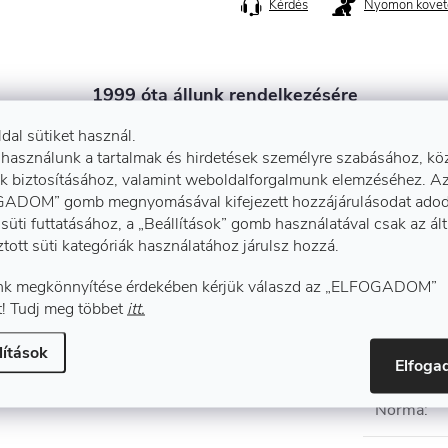
Kérdés
Nyomon követ
1999 óta állunk rendelkezésére
Több mint 25 év tapasztalat. 1999 óta segitünk
ldal sütiket használ.
szakmai tanácsokkal
 használunk a tartalmak és hirdetések személyre szabásához, kö
k biztosításához, valamint weboldalforgalmunk elemzéséhez. A
ADOM” gomb megnyomásával kifejezett hozzájárulásodat adod
süti futtatásához, a „Beállítások” gomb használatával csak az ál
ztott süti kategóriák használatához járulsz hozzá.
k megkönnyítése érdekében kérjük válaszd az „ELFOGADOM”
! Tudj meg többet
itt.
Kiegé
lítások
Elfog
, rugalmas mandzsettával.
Norma
: