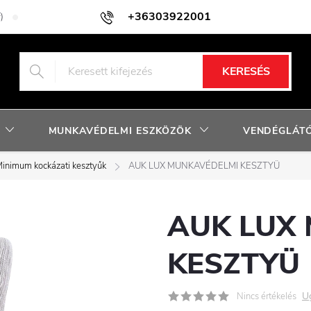
+36303922001
)
Adatkezelési tájékoztató
Facebook nyereményjáték szabályzat
KERESÉS
MUNKAVÉDELMI ESZKÖZÖK
VENDÉGLÁTÓ
inimum kockázati kesztyűk
AUK LUX MUNKAVÉDELMI KESZTYÜ
AUK LUX
KESZTYÜ
U
Nincs értékelés