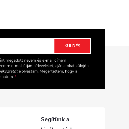
KÜLDÉS
ként megadott nevem és e-mail címem
emre e-mail útján hírleveleket, ajánlatokat küldjön.
jékoztatót
elolvastam. Megértettem, hogy a
onhatom.