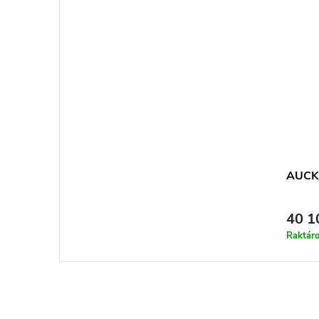
AUCK
40 1
Raktár