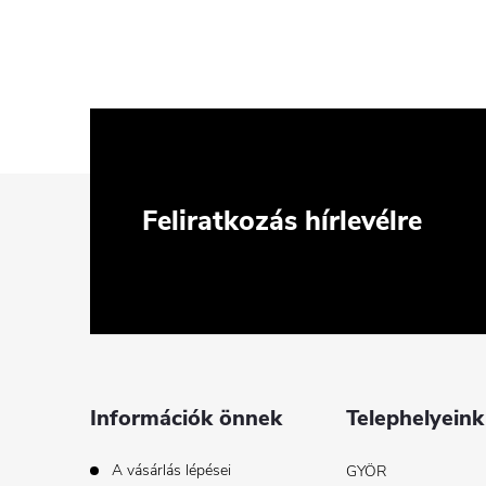
L
Feliratkozás hírlevélre
á
b
l
é
Információk önnek
Telephelyeink
c
A vásárlás lépései
GYÖR