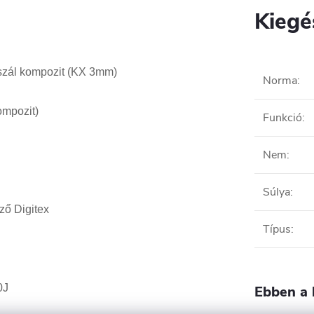
Kiegé
szál kompozit (KX 3mm)
Norma
:
ompozit)
Funkció
:
Nem
:
Súlya
:
gző Digitex
Típus
:
0J
Ebben a 