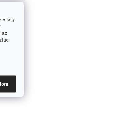
delmi cipõ
zösségi
z
 az
talad
adom