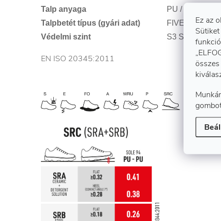
Talp anyaga
PU / PU
Ez az o
Talpbetét típus (gyári adat)
FIVE 4 FIT
Sütiket
Védelmi szint
S3 SRC
funkció
„ELFOG
EN ISO 20345:2011
összes 
kiválas
Munkán
gombot
Beál