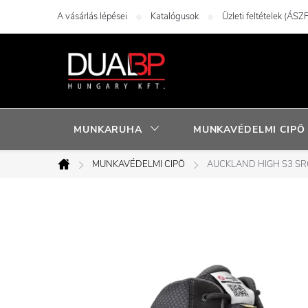
Ugrás
A vásárlás lépései
Katalógusok
Üzleti feltételek (ÁSZF
a
fő
tartalomhoz
MUNKARUHA
MUNKAVÉDELMI CIPÖ
MUNKAVÉDELMI CIPÖ
AUCKLAND HIGH S3 SR
Kezdőlap