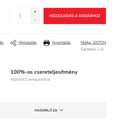
HOZZÁADÁS A KOSÁRHOZ
és
Megosztás
Nyomtatás
Márka:
SIXTON
Garancia
:
2 év
100%-os csereteljesítmény
Azonnali Cseregarancia!
HASONLÓ (2)