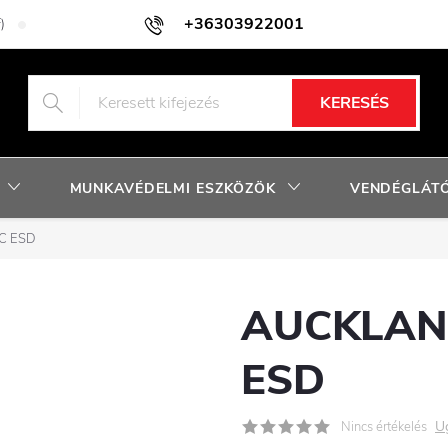
+36303922001
)
Adatkezelési tájékoztató
Facebook nyereményjáték szabályzat
KERESÉS
MUNKAVÉDELMI ESZKÖZÖK
VENDÉGLÁTÓ
C ESD
AUCKLAN
ESD
U
Nincs értékelés