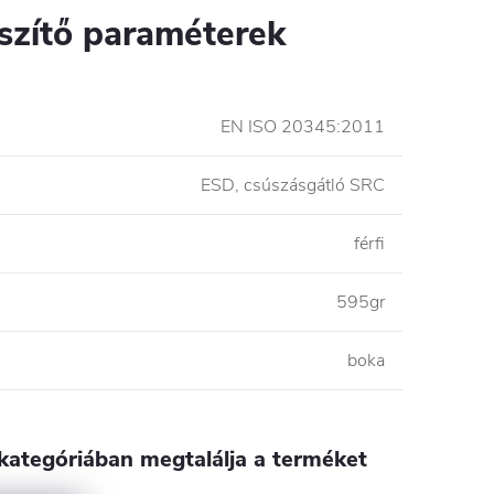
szítő paraméterek
EN ISO 20345:2011
ESD, csúszásgátló SRC
férfi
595gr
boka
kategóriában megtalálja a terméket