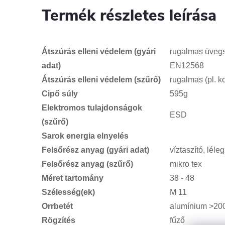
Termék részletes leírása
Átszúrás elleni védelem (gyári
rugalmas üveg
adat)
EN12568
Átszúrás elleni védelem (szűrő)
rugalmas (pl. k
Cipő súly
595g
Elektromos tulajdonságok
ESD
(szűrő)
Sarok energia elnyelés
Felsőrész anyag (gyári adat)
víztaszító, léle
Felsőrész anyag (szűrő)
mikro tex
Méret tartomány
38 - 48
Szélesség(ek)
M 11
Orrbetét
alumínium >20
Rögzítés
fűző