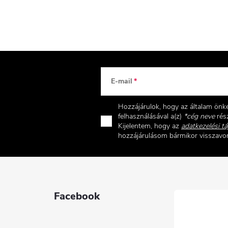
E-mail
Hozzájárulok, hogy az általam ön
felhasználásával a(z)
*cég neve
rész
Kijelentem, hogy az
adatkezelési tá
hozzájárulásom bármikor visszav
Facebook