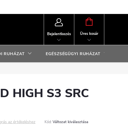
KOSÁR
Üres kosár
Bejelentkezés
I RUHÁZAT
EGÉSZSÉGÜGYI RUHÁZAT
SP
D HIGH S3 SRC
grás az értékeléshez
Kód:
Változat kiválasztása