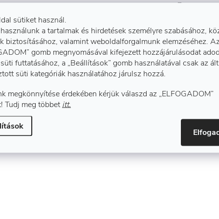
Munkavé
ldal sütiket használ.
 használunk a tartalmak és hirdetések személyre szabásához, kö
k biztosításához, valamint weboldalforgalmunk elemzéséhez. A
ADOM” gomb megnyomásával kifejezett hozzájárulásodat adod
süti futtatásához, a „Beállítások” gomb használatával csak az ál
ztott süti kategóriák használatához járulsz hozzá.
k megkönnyítése érdekében kérjük válaszd az „ELFOGADOM”
! Tudj meg többet
itt.
lítások
Elfog