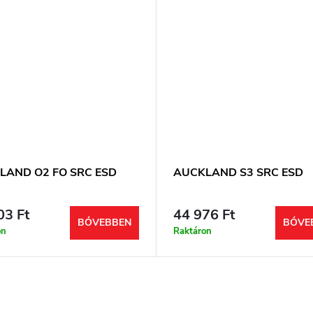
LAND O2 FO SRC ESD
AUCKLAND S3 SRC ESD
03 Ft
44 976 Ft
BŐVEBBEN
BŐVE
on
Raktáron