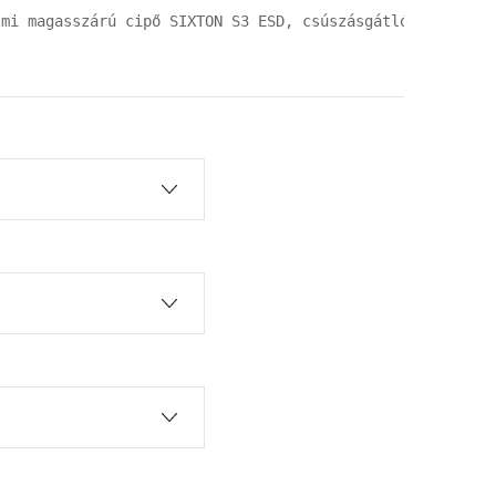
lmi magasszárú cipő SIXTON S3 ESD, csúszásgátlóval