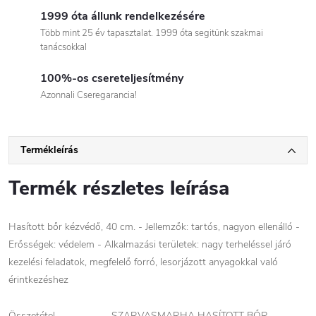
1999 óta állunk rendelkezésére
Több mint 25 év tapasztalat. 1999 óta segitünk szakmai
tanácsokkal
100%-os csereteljesítmény
Azonnali Cseregarancia!
Termékleírás
Termék részletes leírása
Hasított bőr kézvédő, 40 cm. - Jellemzők: tartós, nagyon ellenálló -
Erősségek: védelem - Alkalmazási területek: nagy terheléssel járó
kezelési feladatok, megfelelő forró, lesorjázott anyagokkal való
érintkezéshez
Összetétel SZARVASMARHA HASÍTOTT BŐR