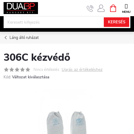
Ugrás
KOSÁR
a
fő
KERESÉS
tartalomhoz
Láng álló ruházat
306C kézvédő
Ugrás az értékeléshez
Nincs értékelés
Kód:
Változat kiválasztása