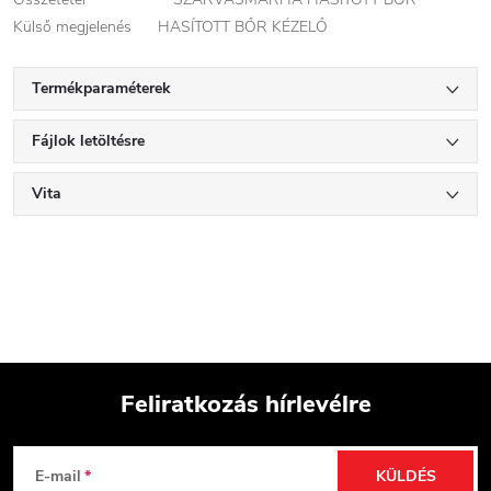
Külső megjelenés HASÍTOTT BŐR KÉZELŐ
Termékparaméterek
Fájlok letöltésre
Vita
Feliratkozás hírlevélre
L
E-mail
KÜLDÉS